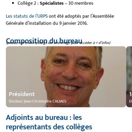
Collège 2 :
Spécialistes
– 30 membres
Les statuts de l’URPS
ont été adoptés par l’Assemblée
Générale d’installation du 9 janvier 2016.
Composition du bureau
(passez votre souris/doigt sur une image pour accéder à + d’infos)
34 | MG FRANCE)
L
Docteur Jean-Christophe CALMES (Généraliste – Collège 1 – Dépt.
D
Président
1
Président
1
Docteur Jean-Christophe CALMES
D
Adjoints au bureau : les
représentants des collèges