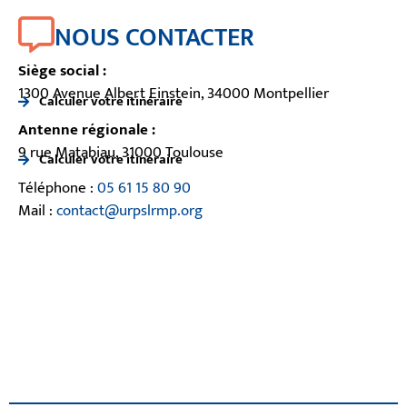
NOUS CONTACTER
Siège social :
1300 Avenue Albert Einstein, 34000 Montpellier
Calculer votre itinéraire
Antenne régionale :
9 rue Matabiau, 31000 Toulouse
Calculer votre itinéraire
Téléphone :
05 61 15 80 90
Mail :
contact@urpslrmp.org