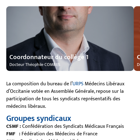
FRANCE)
F
Docteur Théophile COMBES (Généraliste – Collège 1 – Dépt. 81 | MG
D
Coordonnateur collège des généralistes
C
Coordonnateur du collège 1
C
Docteur Théophile COMBES
D
La composition du bureau de l’
URPS
Médecins Libéraux
d’Occitanie votée en Assemblée Générale, repose sur la
participation de tous les syndicats représentatifs des
médecins libéraux.
Groupes syndicaux
CSMF
:
Confédération des Syndicats Médicaux Français
FMF
:
Fédération des Médecins de France