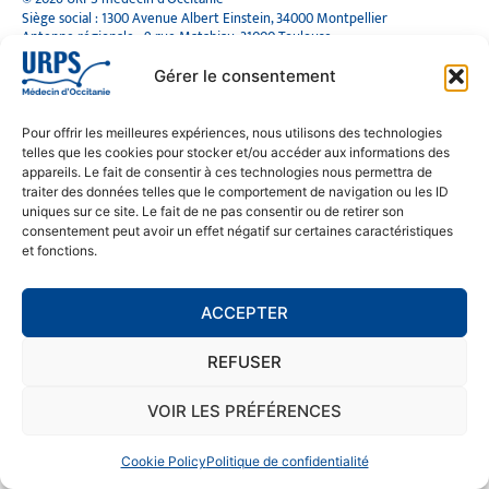
Siège social : 1300 Avenue Albert Einstein, 34000 Montpellier
Antenne régionale : 9 rue Matabiau, 31000 Toulouse
05 61 15 80 90
Accueil : Lundi au Vendredi | 08h30 – 17h30
Gérer le consentement
CONTACT
Pour offrir les meilleures expériences, nous utilisons des technologies
telles que les cookies pour stocker et/ou accéder aux informations des
MENTIONS LÉGALES
appareils. Le fait de consentir à ces technologies nous permettra de
traiter des données telles que le comportement de navigation ou les ID
POLITIQUE DE CONFIDENTIALITÉ
uniques sur ce site. Le fait de ne pas consentir ou de retirer son
COOKIE POLICY (EU)
consentement peut avoir un effet négatif sur certaines caractéristiques
et fonctions.
SE RENDRE À L'URPS
ACCEPTER
MONTPELLIER
REFUSER
TOULOUSE
VOIR LES PRÉFÉRENCES
Cookie Policy
Politique de confidentialité