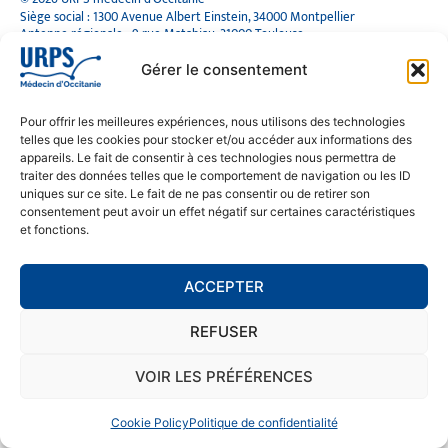
Siège social : 1300 Avenue Albert Einstein, 34000 Montpellier
Antenne régionale : 9 rue Matabiau, 31000 Toulouse
05 61 15 80 90
Accueil : Lundi au Vendredi | 08h30 – 17h30
Gérer le consentement
CONTACT
Pour offrir les meilleures expériences, nous utilisons des technologies
telles que les cookies pour stocker et/ou accéder aux informations des
MENTIONS LÉGALES
appareils. Le fait de consentir à ces technologies nous permettra de
traiter des données telles que le comportement de navigation ou les ID
POLITIQUE DE CONFIDENTIALITÉ
uniques sur ce site. Le fait de ne pas consentir ou de retirer son
COOKIE POLICY (EU)
consentement peut avoir un effet négatif sur certaines caractéristiques
et fonctions.
SE RENDRE À L'URPS
ACCEPTER
MONTPELLIER
REFUSER
TOULOUSE
VOIR LES PRÉFÉRENCES
Cookie Policy
Politique de confidentialité