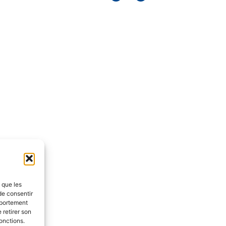
s que les
de consentir
mportement
 retirer son
onctions.