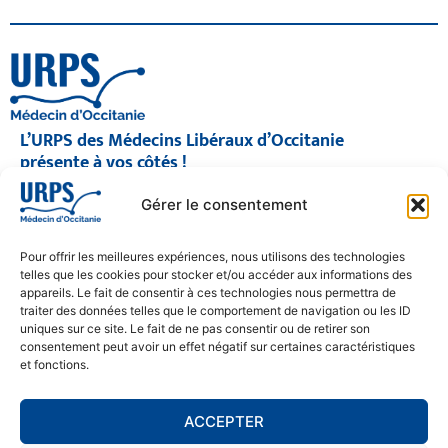
L’URPS des Médecins Libéraux d’Occitanie
présente à vos côtés !
© 2026 URPS médecin d'Occitanie
Gérer le consentement
Siège social : 1300 Avenue Albert Einstein, 34000 Montpellier
Antenne régionale : 9 rue Matabiau, 31000 Toulouse
05 61 15 80 90
Pour offrir les meilleures expériences, nous utilisons des technologies
Accueil : Lundi au Vendredi | 08h30 – 17h30
telles que les cookies pour stocker et/ou accéder aux informations des
appareils. Le fait de consentir à ces technologies nous permettra de
CONTACT
traiter des données telles que le comportement de navigation ou les ID
uniques sur ce site. Le fait de ne pas consentir ou de retirer son
MENTIONS LÉGALES
consentement peut avoir un effet négatif sur certaines caractéristiques
et fonctions.
POLITIQUE DE CONFIDENTIALITÉ
COOKIE POLICY (EU)
ACCEPTER