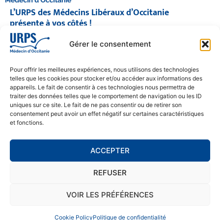
L’URPS des Médecins Libéraux d’Occitanie
présente à vos côtés !
© 2026 URPS médecin d'Occitanie
Gérer le consentement
Siège social : 1300 Avenue Albert Einstein, 34000 Montpellier
Antenne régionale : 9 rue Matabiau, 31000 Toulouse
05 61 15 80 90
Pour offrir les meilleures expériences, nous utilisons des technologies
Accueil : Lundi au Vendredi | 08h30 – 17h30
telles que les cookies pour stocker et/ou accéder aux informations des
appareils. Le fait de consentir à ces technologies nous permettra de
CONTACT
traiter des données telles que le comportement de navigation ou les ID
uniques sur ce site. Le fait de ne pas consentir ou de retirer son
MENTIONS LÉGALES
consentement peut avoir un effet négatif sur certaines caractéristiques
et fonctions.
POLITIQUE DE CONFIDENTIALITÉ
COOKIE POLICY (EU)
ACCEPTER
REFUSER
SE RENDRE À L'URPS
MONTPELLIER
VOIR LES PRÉFÉRENCES
TOULOUSE
Cookie Policy
Politique de confidentialité