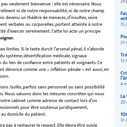
29 
t pas seulement bienvenue : elle est nécessaire. Nous
 relèvent ni de notre responsabilité, ni de notre champ
Fau
rfois devenu un théâtre de menaces, d’insultes, voire
enf
15 
ient verbales ou corporelles, portent atteinte à notre
cité d’exercer sereinement. Cette loi acte un principe
Pou
soigner.
21 
limites. Si le texte durcit l’arsenal pénal, il n’aborde
Tr
du système, désertification médicale, signaux
13 
 du lien de confiance entre patients et soignants. Ce
ont dénoncé comme une « inflation pénale » est aussi, en
Cr
sion.
l’
4 m
ions. Isolés, parfois sans personnel ou sans possibilité
es. Nous saluons donc les mesures concrètes qui nous
La 
 notre cabinet comme adresse de contact lors d’un
20 
ofessionnels pour être soutenus juridiquement,
10
 au domicile du patient.
31 
ira pas à restaurer le respect. Elle devra être suivie