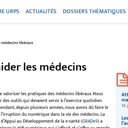
RE URPS
ACTUALITÉS
DOSSIERS THÉMATIQUES
es médecins libéraux
aider les médecins
e valoriser les pratiques des médecins libéraux. Nous
Att
ma
 des outils qui devaient servir à l’exercice quotidien
14 
pendant, depuis plusieurs années, nous avons dû faire le
l’irruption du numérique dans la vie des médecins. La
Le
 d’Appui au Développement de la e-santé (
GRADeS
) a
l’a