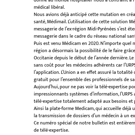
donné au monde hospitalier nous a contraint à re
médical libéral.
Nous avions déjà anticipé cette mutation en créan
santé, Médimail. L’utilisation de cette solution Mé
messagerie de l’ex-région Midi-Pyrénées s’est éten
messagerie dans le cadre du réseau national san
Puis est venu Médicam en 2020. N’importe quel 
région a désormais la possibilité de le faire grâ
Occitanie depuis le début de l’année dernière. Le 
sans coût pour les médecins adhérents car l’URPS
l’application. L’Union a en effet assuré la totali
gratuit pour l’ensemble des professionnels de sa
Aujourd’hui, pour ne pas voir la télé-expertise po
impressionnants systèmes d’information, l’URPS a
télé-expertise totalement adapté aux besoins et 
Ainsi la plate-forme Medicam, qui accueille déjà
la transmission de dossiers d’un médecin à un ex
Ce numéro spécial de notre bulletin est entièrem
de télé-expertise.