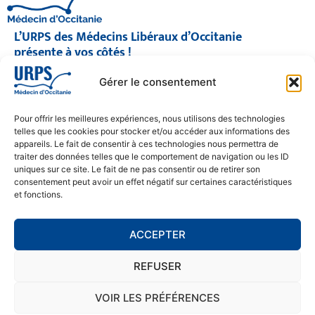
L’URPS des Médecins Libéraux d’Occitanie
présente à vos côtés !
© 2026 URPS médecin d'Occitanie
Gérer le consentement
Siège social : 1300 Avenue Albert Einstein, 34000 Montpellier
Antenne régionale : 9 rue Matabiau, 31000 Toulouse
05 61 15 80 90
Pour offrir les meilleures expériences, nous utilisons des technologies
Accueil : Lundi au Vendredi | 08h30 – 17h30
telles que les cookies pour stocker et/ou accéder aux informations des
appareils. Le fait de consentir à ces technologies nous permettra de
CONTACT
traiter des données telles que le comportement de navigation ou les ID
uniques sur ce site. Le fait de ne pas consentir ou de retirer son
MENTIONS LÉGALES
consentement peut avoir un effet négatif sur certaines caractéristiques
et fonctions.
POLITIQUE DE CONFIDENTIALITÉ
COOKIE POLICY (EU)
ACCEPTER
REFUSER
SE RENDRE À L'URPS
MONTPELLIER
VOIR LES PRÉFÉRENCES