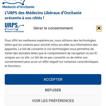
L’URPS des Médecins Libéraux d’Occitanie
présente à vos côtés !
© 2026 URPS médecin d'Occitanie
Gérer le consentement
Siège social : 1300 Avenue Albert Einstein, 34000 Montpellier
Antenne régionale : 9 rue Matabiau, 31000 Toulouse
05 61 15 80 90
Pour offrir les meilleures expériences, nous utilisons des technologies
Accueil : Lundi au Vendredi | 08h30 – 17h30
telles que les cookies pour stocker et/ou accéder aux informations des
appareils. Le fait de consentir à ces technologies nous permettra de
CONTACT
traiter des données telles que le comportement de navigation ou les ID
uniques sur ce site. Le fait de ne pas consentir ou de retirer son
MENTIONS LÉGALES
consentement peut avoir un effet négatif sur certaines caractéristiques
et fonctions.
POLITIQUE DE CONFIDENTIALITÉ
COOKIE POLICY (EU)
ACCEPTER
REFUSER
SE RENDRE À L'URPS
MONTPELLIER
VOIR LES PRÉFÉRENCES