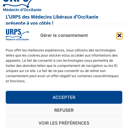
L’URPS des Médecins Libéraux d’Occitanie
présente à vos côtés !
© 2026 URPS médecin d'Occitanie
Gérer le consentement
Siège social : 1300 Avenue Albert Einstein, 34000 Montpellier
Antenne régionale : 9 rue Matabiau, 31000 Toulouse
05 61 15 80 90
Pour offrir les meilleures expériences, nous utilisons des technologies
Accueil : Lundi au Vendredi | 08h30 – 17h30
telles que les cookies pour stocker et/ou accéder aux informations des
appareils. Le fait de consentir à ces technologies nous permettra de
CONTACT
traiter des données telles que le comportement de navigation ou les ID
uniques sur ce site. Le fait de ne pas consentir ou de retirer son
MENTIONS LÉGALES
consentement peut avoir un effet négatif sur certaines caractéristiques
et fonctions.
POLITIQUE DE CONFIDENTIALITÉ
COOKIE POLICY (EU)
ACCEPTER
REFUSER
SE RENDRE À L'URPS
MONTPELLIER
VOIR LES PRÉFÉRENCES