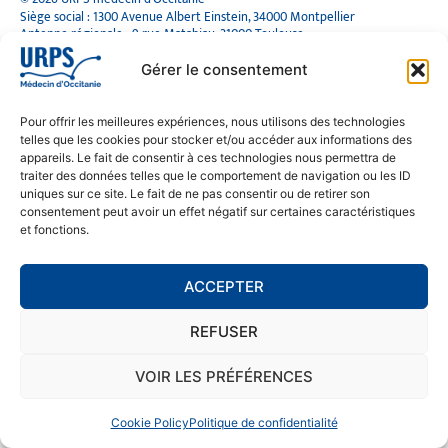
Siège social : 1300 Avenue Albert Einstein, 34000 Montpellier
Antenne régionale : 9 rue Matabiau, 31000 Toulouse
05 61 15 80 90
Accueil : Lundi au Vendredi | 08h30 – 17h30
Gérer le consentement
CONTACT
Pour offrir les meilleures expériences, nous utilisons des technologies
telles que les cookies pour stocker et/ou accéder aux informations des
MENTIONS LÉGALES
appareils. Le fait de consentir à ces technologies nous permettra de
traiter des données telles que le comportement de navigation ou les ID
POLITIQUE DE CONFIDENTIALITÉ
uniques sur ce site. Le fait de ne pas consentir ou de retirer son
COOKIE POLICY (EU)
consentement peut avoir un effet négatif sur certaines caractéristiques
et fonctions.
SE RENDRE À L'URPS
ACCEPTER
MONTPELLIER
REFUSER
TOULOUSE
VOIR LES PRÉFÉRENCES
Cookie Policy
Politique de confidentialité