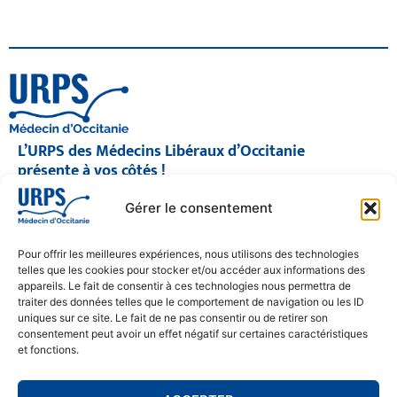
L’URPS des Médecins Libéraux d’Occitanie
présente à vos côtés !
© 2026 URPS médecin d'Occitanie
Gérer le consentement
Siège social : 1300 Avenue Albert Einstein, 34000 Montpellier
Antenne régionale : 9 rue Matabiau, 31000 Toulouse
05 61 15 80 90
Pour offrir les meilleures expériences, nous utilisons des technologies
Accueil : Lundi au Vendredi | 08h30 – 17h30
telles que les cookies pour stocker et/ou accéder aux informations des
appareils. Le fait de consentir à ces technologies nous permettra de
CONTACT
traiter des données telles que le comportement de navigation ou les ID
uniques sur ce site. Le fait de ne pas consentir ou de retirer son
MENTIONS LÉGALES
consentement peut avoir un effet négatif sur certaines caractéristiques
et fonctions.
POLITIQUE DE CONFIDENTIALITÉ
COOKIE POLICY (EU)