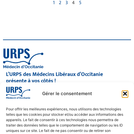
1
2
3
4
5
L’URPS des Médecins Libéraux d’Occitanie
présente à vos côtés !
© 2026 URPS médecin d'Occitanie
Gérer le consentement
Siège social : 1300 Avenue Albert Einstein, 34000 Montpellier
Antenne régionale : 9 rue Matabiau, 31000 Toulouse
05 61 15 80 90
Pour offrir les meilleures expériences, nous utilisons des technologies
Accueil : Lundi au Vendredi | 08h30 – 17h30
telles que les cookies pour stocker et/ou accéder aux informations des
appareils. Le fait de consentir à ces technologies nous permettra de
CONTACT
traiter des données telles que le comportement de navigation ou les ID
uniques sur ce site. Le fait de ne pas consentir ou de retirer son