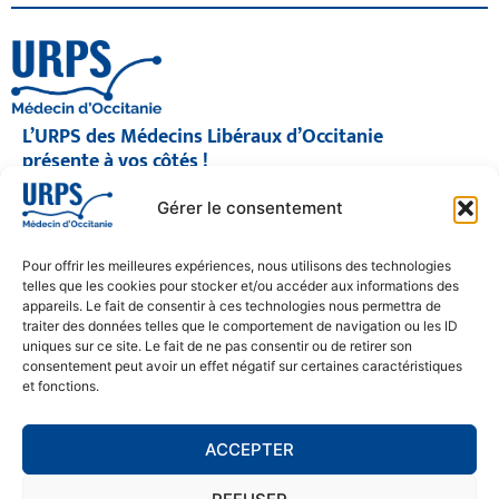
L’URPS des Médecins Libéraux d’Occitanie
présente à vos côtés !
© 2026 URPS médecin d'Occitanie
Gérer le consentement
Siège social : 1300 Avenue Albert Einstein, 34000 Montpellier
Antenne régionale : 9 rue Matabiau, 31000 Toulouse
05 61 15 80 90
Pour offrir les meilleures expériences, nous utilisons des technologies
Accueil : Lundi au Vendredi | 08h30 – 17h30
telles que les cookies pour stocker et/ou accéder aux informations des
appareils. Le fait de consentir à ces technologies nous permettra de
CONTACT
traiter des données telles que le comportement de navigation ou les ID
uniques sur ce site. Le fait de ne pas consentir ou de retirer son
MENTIONS LÉGALES
consentement peut avoir un effet négatif sur certaines caractéristiques
et fonctions.
POLITIQUE DE CONFIDENTIALITÉ
COOKIE POLICY (EU)
ACCEPTER