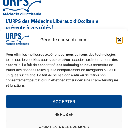
L’URPS des Médecins Libéraux d’Occitanie
présente à vos côtés !
© 2026 URPS médecin d'Occitanie
Gérer le consentement
Siège social : 1300 Avenue Albert Einstein, 34000 Montpellier
Antenne régionale : 9 rue Matabiau, 31000 Toulouse
05 61 15 80 90
Pour offrir les meilleures expériences, nous utilisons des technologies
Accueil : Lundi au Vendredi | 08h30 – 17h30
telles que les cookies pour stocker et/ou accéder aux informations des
appareils. Le fait de consentir à ces technologies nous permettra de
CONTACT
traiter des données telles que le comportement de navigation ou les ID
uniques sur ce site. Le fait de ne pas consentir ou de retirer son
MENTIONS LÉGALES
consentement peut avoir un effet négatif sur certaines caractéristiques
et fonctions.
POLITIQUE DE CONFIDENTIALITÉ
COOKIE POLICY (EU)
ACCEPTER
REFUSER
SE RENDRE À L'URPS
MONTPELLIER
VOIR LES PRÉFÉRENCES