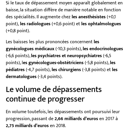
Si le taux de dépassement moyen apparaît globalement en
baisse, la situation diffère de manière notable en fonction
des spécialités. Il augmente chez
les anesthésistes
(+0,1
point),
les radiologues
(+0,6 point) et
les ophtalmologues
(+0,8 point).
Les baisses les plus prononcées concernent
les
gynécologues médicaux
(-10,3 points),
les endocrinologues
(-6,6 points),
les psychiatres et neuropsychiatres
(-6,5
points), l
es gynécologues-obstétriciens
(-5,8 points),
les
pédiatres
(-4,7 points),
les chirurgiens
(-3,8 points) et
les
dermatologues
(-3,4 points).
Le volume de dépassements
continue de progresser
En volume toutefois, les dépassements ont poursuivi leur
progression, passant de
2,66 milliards d’euros
en 2017 à
2,75 milliards d’euros
en 2018.