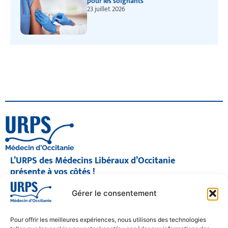
pour les soignants
23 juillet 2026
L’URPS des Médecins Libéraux d’Occitanie
présente à vos côtés !
© 2026 URPS médecin d'Occitanie
Gérer le consentement
Siège social : 1300 Avenue Albert Einstein, 34000 Montpellier
Antenne régionale : 9 rue Matabiau, 31000 Toulouse
05 61 15 80 90
Pour offrir les meilleures expériences, nous utilisons des technologies
Accueil : Lundi au Vendredi | 08h30 – 17h30