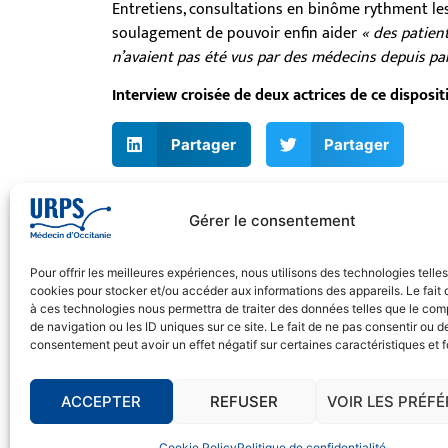
Entretiens, consultations en binôme rythment les
soulagement de pouvoir enfin aider
« des patien
n’avaient pas été vus par des médecins depuis par
Interview croisée de deux actrices de ce disposit
Partager
Partager
Gérer le consentement
Pour offrir les meilleures expériences, nous utilisons des technologies telle
cookies pour stocker et/ou accéder aux informations des appareils. Le fait 
L’URPS des Médecins Libéraux d
à ces technologies nous permettra de traiter des données telles que le co
de navigation ou les ID uniques sur ce site. Le fait de ne pas consentir ou de
présente à vos côtés !
consentement peut avoir un effet négatif sur certaines caractéristiques et f
© 2026 URPS médecin d'Occitanie
Siège social : 1300 Avenue Albert Einstein, 3
ACCEPTER
REFUSER
VOIR LES PRÉF
Antenne régionale : 9 rue Matabiau, 31000 T
05 61 15 80 90
Accueil : Lundi au Vendredi | 08h30 – 17h30
Cookie Policy
Politique de confidentialité