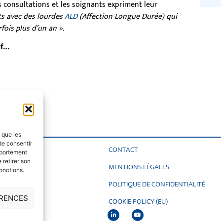
 consultations et les soignants expriment leur
ts avec des lourdes
ALD
(Affection Longue Durée) qui
fois plus d’un an ».
if…
s que les
de consentir
CONTACT
’Occitanie
mportement
 retirer son
MENTIONS LÉGALES
onctions.
POLITIQUE DE CONFIDENTIALITÉ
4000 Montpellier
ÉRENCES
oulouse
COOKIE POLICY (EU)