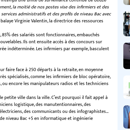
rintemps une unité de surveillance continue de douze
ment, la moitié de nos postes vise des infirmiers et des
ervices administratifs et des profils de niveau Bac avec
balaye Virginie Valentin, la directrice des ressources
c, 85% des salariés sont fonctionnaires, embauchés
uvelables. Ils ont ensuite accès à des concours sur
rée indéterminée. Les infirmiers par exemple, basculent
pour faire face à 250 départs à la retraite, en moyenne
rès spécialisés, comme les infirmiers de bloc opératoire,
s, ou encore les manipulateurs radios et les techniciens
etite ville dans la ville. C’est pourquoi il fait appel à
niciens logistique, des manutentionnaires, des
s, électriciens, des communicants ou des infographistes…
 de niveau Bac +5 en informatique et ingénierie