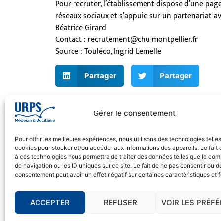
Pour recruter, l’établissement dispose d’une pag
réseaux sociaux et s’appuie sur un partenariat av
Béatrice Girard
Contact : recrutement@chu-montpellier.fr
Source : Touléco, Ingrid Lemelle
Partager
Partager
Gérer le consentement
Pour offrir les meilleures expériences, nous utilisons des technologies telle
cookies pour stocker et/ou accéder aux informations des appareils. Le fait 
L’URPS des Médecins Libéraux d
à ces technologies nous permettra de traiter des données telles que le co
de navigation ou les ID uniques sur ce site. Le fait de ne pas consentir ou de
présente à vos côtés !
consentement peut avoir un effet négatif sur certaines caractéristiques et f
© 2026 URPS médecin d'Occitanie
Siège social : 1300 Avenue Albert Einstein, 3
ACCEPTER
REFUSER
VOIR LES PRÉF
Antenne régionale : 9 rue Matabiau, 31000 T
05 61 15 80 90