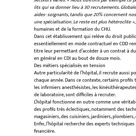
secteurs variés.
« Nous ouvrons par exemple ce p
lits qui va donner lieu à 30 recrutements. Globale
aides- soignants, tandis que 20% concernent nos s
une spécialisation. Le reste est plus hétéroclite »,
humaines et de la formation du CHU.
Dans cet établissement qui relève du droit publi
essentiellement en mode contractuel en CDD reno
titre leur permettant d’accéder à un contrat à du
en général en CDI au bout de douze mois.
Des métiers spécialisés en tension
Autre particularité de l’hôpital, il recrute aussi 
chaque année. Dans ce contexte, certains profils t
les infirmiers anesthésistes, les kinésithérapeute
de laboratoire, sont difficiles à recruter.
L’hôpital fonctionne en outre comme une véritable p
des profils très éclectiques, notamment des tech
magasiniers, des cuisiniers, jardiniers, plombier
Enfin, l’hôpital recherche des experts techniques
financière.