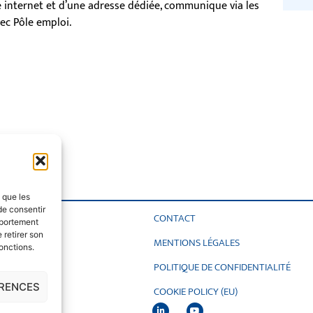
e internet et d’une adresse dédiée, communique via les
ec Pôle emploi.
s que les
de consentir
CONTACT
’Occitanie
mportement
 retirer son
MENTIONS LÉGALES
onctions.
POLITIQUE DE CONFIDENTIALITÉ
4000 Montpellier
ÉRENCES
oulouse
COOKIE POLICY (EU)