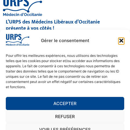
L’URPS des Médecins Libéraux d’Occitanie
présente à vos côtés !
© 2026 URPS médecin d'Occitanie
Gérer le consentement
Siège social : 1300 Avenue Albert Einstein, 34000 Montpellier
Antenne régionale : 9 rue Matabiau, 31000 Toulouse
05 61 15 80 90
Pour offrir les meilleures expériences, nous utilisons des technologies
Accueil : Lundi au Vendredi | 08h30 – 17h30
telles que les cookies pour stocker et/ou accéder aux informations des
appareils. Le fait de consentir à ces technologies nous permettra de
CONTACT
traiter des données telles que le comportement de navigation ou les ID
uniques sur ce site. Le fait de ne pas consentir ou de retirer son
MENTIONS LÉGALES
consentement peut avoir un effet négatif sur certaines caractéristiques
et fonctions.
POLITIQUE DE CONFIDENTIALITÉ
COOKIE POLICY (EU)
ACCEPTER
REFUSER
SE RENDRE À L'URPS
MONTPELLIER
VOIR LES PRÉFÉRENCES