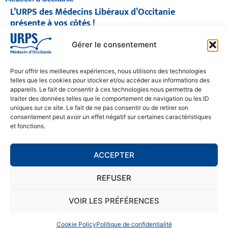
L’URPS des Médecins Libéraux d’Occitanie
présente à vos côtés !
© 2026 URPS médecin d'Occitanie
Gérer le consentement
Siège social : 1300 Avenue Albert Einstein, 34000 Montpellier
Antenne régionale : 9 rue Matabiau, 31000 Toulouse
05 61 15 80 90
Pour offrir les meilleures expériences, nous utilisons des technologies
Accueil : Lundi au Vendredi | 08h30 – 17h30
telles que les cookies pour stocker et/ou accéder aux informations des
appareils. Le fait de consentir à ces technologies nous permettra de
CONTACT
traiter des données telles que le comportement de navigation ou les ID
uniques sur ce site. Le fait de ne pas consentir ou de retirer son
MENTIONS LÉGALES
consentement peut avoir un effet négatif sur certaines caractéristiques
et fonctions.
POLITIQUE DE CONFIDENTIALITÉ
COOKIE POLICY (EU)
ACCEPTER
REFUSER
SE RENDRE À L'URPS
MONTPELLIER
VOIR LES PRÉFÉRENCES
TOULOUSE
Cookie Policy
Politique de confidentialité