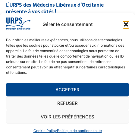
L’URPS des Médecins Libéraux d’Occitanie
présente à vos côtés !
© 2026 URPS médecin d'Occitanie
Gérer le consentement
Siège social : 1300 Avenue Albert Einstein, 34000 Montpellier
Antenne régionale : 9 rue Matabiau, 31000 Toulouse
05 61 15 80 90
Pour offrir les meilleures expériences, nous utilisons des technologies
Accueil : Lundi au Vendredi | 08h30 – 17h30
telles que les cookies pour stocker et/ou accéder aux informations des
appareils. Le fait de consentir à ces technologies nous permettra de
CONTACT
traiter des données telles que le comportement de navigation ou les ID
uniques sur ce site. Le fait de ne pas consentir ou de retirer son
MENTIONS LÉGALES
consentement peut avoir un effet négatif sur certaines caractéristiques
et fonctions.
POLITIQUE DE CONFIDENTIALITÉ
COOKIE POLICY (EU)
ACCEPTER
REFUSER
SE RENDRE À L'URPS
MONTPELLIER
VOIR LES PRÉFÉRENCES
TOULOUSE
Cookie Policy
Politique de confidentialité