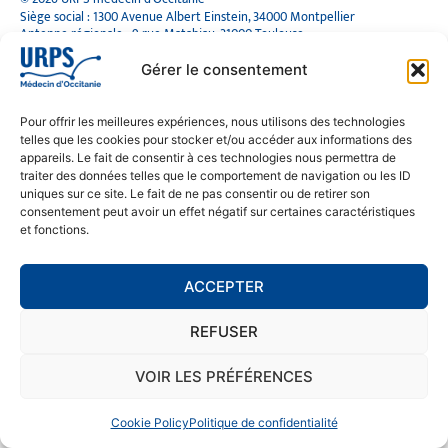
Siège social : 1300 Avenue Albert Einstein, 34000 Montpellier
Antenne régionale : 9 rue Matabiau, 31000 Toulouse
05 61 15 80 90
Accueil : Lundi au Vendredi | 08h30 – 17h30
Gérer le consentement
CONTACT
Pour offrir les meilleures expériences, nous utilisons des technologies
telles que les cookies pour stocker et/ou accéder aux informations des
MENTIONS LÉGALES
appareils. Le fait de consentir à ces technologies nous permettra de
traiter des données telles que le comportement de navigation ou les ID
POLITIQUE DE CONFIDENTIALITÉ
uniques sur ce site. Le fait de ne pas consentir ou de retirer son
COOKIE POLICY (EU)
consentement peut avoir un effet négatif sur certaines caractéristiques
et fonctions.
SE RENDRE À L'URPS
ACCEPTER
MONTPELLIER
REFUSER
TOULOUSE
VOIR LES PRÉFÉRENCES
Cookie Policy
Politique de confidentialité