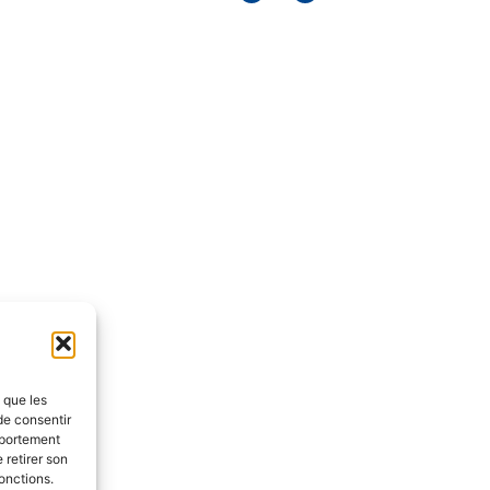
s que les
de consentir
mportement
 retirer son
onctions.