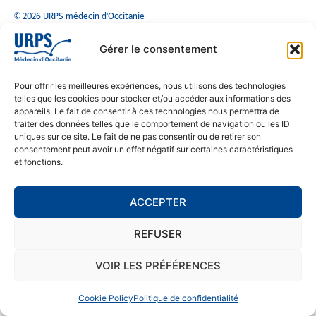
© 2026 URPS médecin d'Occitanie
Siège social : 1300 Avenue Albert Einstein, 34000 Montpellier
Antenne régionale : 9 rue Matabiau, 31000 Toulouse
Gérer le consentement
05 61 15 80 90
Accueil : Lundi au Vendredi | 08h30 – 17h30
Pour offrir les meilleures expériences, nous utilisons des technologies
CONTACT
telles que les cookies pour stocker et/ou accéder aux informations des
appareils. Le fait de consentir à ces technologies nous permettra de
MENTIONS LÉGALES
traiter des données telles que le comportement de navigation ou les ID
uniques sur ce site. Le fait de ne pas consentir ou de retirer son
POLITIQUE DE CONFIDENTIALITÉ
consentement peut avoir un effet négatif sur certaines caractéristiques
et fonctions.
COOKIE POLICY (EU)
ACCEPTER
SE RENDRE À L'URPS
REFUSER
MONTPELLIER
TOULOUSE
VOIR LES PRÉFÉRENCES
Cookie Policy
Politique de confidentialité