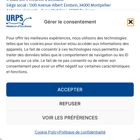
Siège social : 1300 Avenue Albert Einstein, 34000 Montpellier
Antenne régionale : 9 rue Matabiau, 31000 Toulouse
05 61 15 80 90
Accueil : Lundi au Vendredi | 08h30 – 17h30
Gérer le consentement
CONTACT
Pour offrir les meilleures expériences, nous utilisons des technologies
telles que les cookies pour stocker et/ou accéder aux informations des
MENTIONS LÉGALES
appareils. Le fait de consentir à ces technologies nous permettra de
traiter des données telles que le comportement de navigation ou les ID
POLITIQUE DE CONFIDENTIALITÉ
uniques sur ce site. Le fait de ne pas consentir ou de retirer son
COOKIE POLICY (EU)
consentement peut avoir un effet négatif sur certaines caractéristiques
et fonctions.
SE RENDRE À L'URPS
ACCEPTER
MONTPELLIER
REFUSER
TOULOUSE
VOIR LES PRÉFÉRENCES
Cookie Policy
Politique de confidentialité