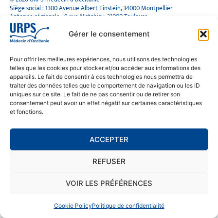
Siège social : 1300 Avenue Albert Einstein, 34000 Montpellier
Antenne régionale : 9 rue Matabiau, 31000 Toulouse
05 61 15 80 90
Accueil : Lundi au Vendredi | 08h30 – 17h30
Gérer le consentement
CONTACT
Pour offrir les meilleures expériences, nous utilisons des technologies
telles que les cookies pour stocker et/ou accéder aux informations des
MENTIONS LÉGALES
appareils. Le fait de consentir à ces technologies nous permettra de
traiter des données telles que le comportement de navigation ou les ID
POLITIQUE DE CONFIDENTIALITÉ
uniques sur ce site. Le fait de ne pas consentir ou de retirer son
COOKIE POLICY (EU)
consentement peut avoir un effet négatif sur certaines caractéristiques
et fonctions.
SE RENDRE À L'URPS
ACCEPTER
MONTPELLIER
REFUSER
TOULOUSE
VOIR LES PRÉFÉRENCES
Cookie Policy
Politique de confidentialité