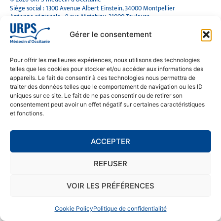
Siège social : 1300 Avenue Albert Einstein, 34000 Montpellier
Antenne régionale : 9 rue Matabiau, 31000 Toulouse
05 61 15 80 90
Accueil : Lundi au Vendredi | 08h30 – 17h30
Gérer le consentement
CONTACT
Pour offrir les meilleures expériences, nous utilisons des technologies
telles que les cookies pour stocker et/ou accéder aux informations des
MENTIONS LÉGALES
appareils. Le fait de consentir à ces technologies nous permettra de
traiter des données telles que le comportement de navigation ou les ID
POLITIQUE DE CONFIDENTIALITÉ
uniques sur ce site. Le fait de ne pas consentir ou de retirer son
COOKIE POLICY (EU)
consentement peut avoir un effet négatif sur certaines caractéristiques
et fonctions.
SE RENDRE À L'URPS
ACCEPTER
MONTPELLIER
REFUSER
TOULOUSE
VOIR LES PRÉFÉRENCES
Cookie Policy
Politique de confidentialité