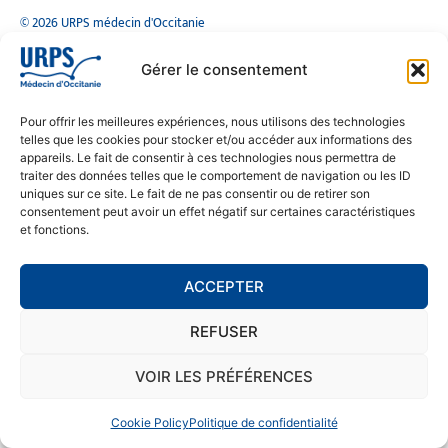
© 2026 URPS médecin d'Occitanie
Siège social : 1300 Avenue Albert Einstein, 34000 Montpellier
Antenne régionale : 9 rue Matabiau, 31000 Toulouse
Gérer le consentement
05 61 15 80 90
Accueil : Lundi au Vendredi | 08h30 – 17h30
Pour offrir les meilleures expériences, nous utilisons des technologies
CONTACT
telles que les cookies pour stocker et/ou accéder aux informations des
appareils. Le fait de consentir à ces technologies nous permettra de
MENTIONS LÉGALES
traiter des données telles que le comportement de navigation ou les ID
uniques sur ce site. Le fait de ne pas consentir ou de retirer son
POLITIQUE DE CONFIDENTIALITÉ
consentement peut avoir un effet négatif sur certaines caractéristiques
et fonctions.
COOKIE POLICY (EU)
ACCEPTER
SE RENDRE À L'URPS
REFUSER
MONTPELLIER
TOULOUSE
VOIR LES PRÉFÉRENCES
Cookie Policy
Politique de confidentialité