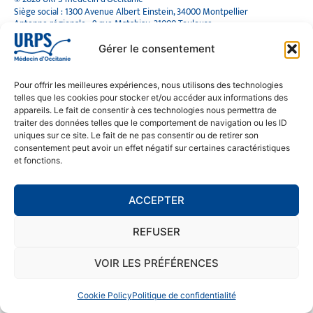
Siège social : 1300 Avenue Albert Einstein, 34000 Montpellier
Antenne régionale : 9 rue Matabiau, 31000 Toulouse
05 61 15 80 90
Accueil : Lundi au Vendredi | 08h30 – 17h30
Gérer le consentement
CONTACT
Pour offrir les meilleures expériences, nous utilisons des technologies
telles que les cookies pour stocker et/ou accéder aux informations des
MENTIONS LÉGALES
appareils. Le fait de consentir à ces technologies nous permettra de
traiter des données telles que le comportement de navigation ou les ID
POLITIQUE DE CONFIDENTIALITÉ
uniques sur ce site. Le fait de ne pas consentir ou de retirer son
COOKIE POLICY (EU)
consentement peut avoir un effet négatif sur certaines caractéristiques
et fonctions.
SE RENDRE À L'URPS
ACCEPTER
MONTPELLIER
REFUSER
TOULOUSE
VOIR LES PRÉFÉRENCES
Cookie Policy
Politique de confidentialité