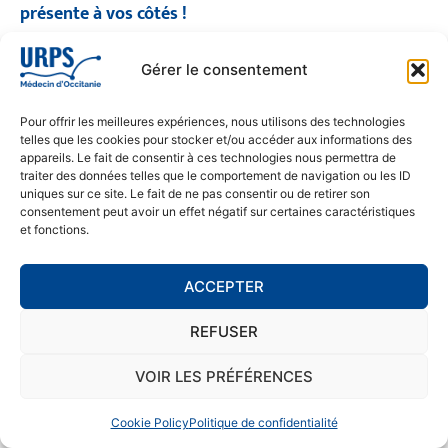
présente à vos côtés !
© 2026 URPS médecin d'Occitanie
Siège social : 1300 Avenue Albert Einstein, 34000 Montpellier
Gérer le consentement
Antenne régionale : 9 rue Matabiau, 31000 Toulouse
05 61 15 80 90
Accueil : Lundi au Vendredi | 08h30 – 17h30
Pour offrir les meilleures expériences, nous utilisons des technologies
telles que les cookies pour stocker et/ou accéder aux informations des
CONTACT
appareils. Le fait de consentir à ces technologies nous permettra de
traiter des données telles que le comportement de navigation ou les ID
MENTIONS LÉGALES
uniques sur ce site. Le fait de ne pas consentir ou de retirer son
consentement peut avoir un effet négatif sur certaines caractéristiques
POLITIQUE DE CONFIDENTIALITÉ
et fonctions.
COOKIE POLICY (EU)
ACCEPTER
SE RENDRE À L'URPS
REFUSER
MONTPELLIER
VOIR LES PRÉFÉRENCES
TOULOUSE
Cookie Policy
Politique de confidentialité