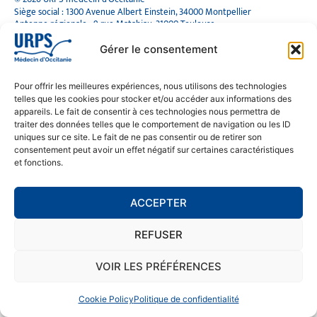
Siège social : 1300 Avenue Albert Einstein, 34000 Montpellier
Antenne régionale : 9 rue Matabiau, 31000 Toulouse
05 61 15 80 90
Accueil : Lundi au Vendredi | 08h30 – 17h30
Gérer le consentement
CONTACT
Pour offrir les meilleures expériences, nous utilisons des technologies
telles que les cookies pour stocker et/ou accéder aux informations des
MENTIONS LÉGALES
appareils. Le fait de consentir à ces technologies nous permettra de
traiter des données telles que le comportement de navigation ou les ID
POLITIQUE DE CONFIDENTIALITÉ
uniques sur ce site. Le fait de ne pas consentir ou de retirer son
COOKIE POLICY (EU)
consentement peut avoir un effet négatif sur certaines caractéristiques
et fonctions.
SE RENDRE À L'URPS
ACCEPTER
MONTPELLIER
REFUSER
TOULOUSE
VOIR LES PRÉFÉRENCES
Cookie Policy
Politique de confidentialité