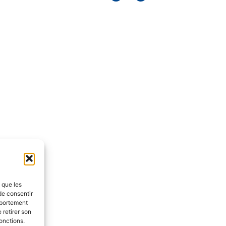
s que les
de consentir
mportement
 retirer son
onctions.