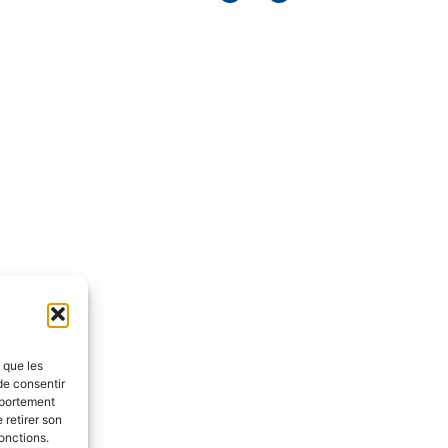
s que les
de consentir
mportement
 retirer son
onctions.