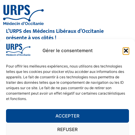
L’URPS des Médecins Libéraux d’Occitanie
présente à vos côtés !
© 2026 URPS médecin d'Occitanie
Gérer le consentement
Siège social : 1300 Avenue Albert Einstein, 34000 Montpellier
Antenne régionale : 9 rue Matabiau, 31000 Toulouse
05 61 15 80 90
Pour offrir les meilleures expériences, nous utilisons des technologies
Accueil : Lundi au Vendredi | 08h30 – 17h30
telles que les cookies pour stocker et/ou accéder aux informations des
appareils. Le fait de consentir à ces technologies nous permettra de
CONTACT
traiter des données telles que le comportement de navigation ou les ID
uniques sur ce site. Le fait de ne pas consentir ou de retirer son
MENTIONS LÉGALES
consentement peut avoir un effet négatif sur certaines caractéristiques
et fonctions.
POLITIQUE DE CONFIDENTIALITÉ
COOKIE POLICY (EU)
ACCEPTER
REFUSER
SE RENDRE À L'URPS