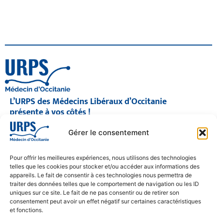
L’URPS des Médecins Libéraux d’Occitanie
présente à vos côtés !
© 2026 URPS médecin d'Occitanie
Gérer le consentement
Siège social : 1300 Avenue Albert Einstein, 34000 Montpellier
Antenne régionale : 9 rue Matabiau, 31000 Toulouse
05 61 15 80 90
Pour offrir les meilleures expériences, nous utilisons des technologies
Accueil : Lundi au Vendredi | 08h30 – 17h30
telles que les cookies pour stocker et/ou accéder aux informations des
appareils. Le fait de consentir à ces technologies nous permettra de
CONTACT
traiter des données telles que le comportement de navigation ou les ID
uniques sur ce site. Le fait de ne pas consentir ou de retirer son
MENTIONS LÉGALES
consentement peut avoir un effet négatif sur certaines caractéristiques
et fonctions.
POLITIQUE DE CONFIDENTIALITÉ