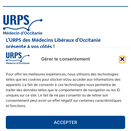
L’URPS des Médecins Libéraux d’Occitanie
présente à vos côtés !
© 2026 URPS médecin d'Occitanie
Gérer le consentement
Siège social : 1300 Avenue Albert Einstein, 34000 Montpellier
Antenne régionale : 9 rue Matabiau, 31000 Toulouse
05 61 15 80 90
Pour offrir les meilleures expériences, nous utilisons des technologies
Accueil : Lundi au Vendredi | 08h30 – 17h30
telles que les cookies pour stocker et/ou accéder aux informations des
appareils. Le fait de consentir à ces technologies nous permettra de
CONTACT
traiter des données telles que le comportement de navigation ou les ID
uniques sur ce site. Le fait de ne pas consentir ou de retirer son
MENTIONS LÉGALES
consentement peut avoir un effet négatif sur certaines caractéristiques
et fonctions.
POLITIQUE DE CONFIDENTIALITÉ
COOKIE POLICY (EU)
ACCEPTER